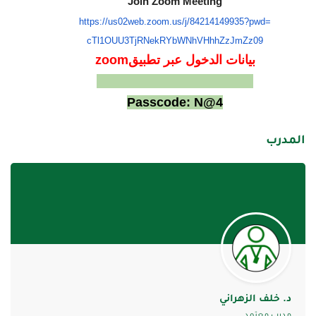
Join Zoom Meeting
https://us02web.zoom.us/j/
84214149935?pwd=
cTl1OUU3TjRNekRYbWNhVHhhZzJmZz
09
بيانات الدخول عبر تطبيقm
zoo
Meeting ID: 842 1414 9935
Passcode: N@4
المدرب
د. خلف الزهراني