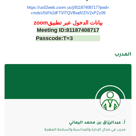
https://us02web.zoom.us/j/
81187408717?pwd=
cmdsUStFb2dFTVlTQVBwdVZIV2xPZz
09
بيانات الدخول عبر تطبيقm
zoo
Meeting ID:81187408717
Passcode:T=3
المدرب
أ. عبدالرزاق بن محمد اليماني
مدرب في مجال الإدارة والمحاسبة والسلامة المهنية