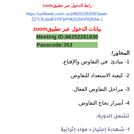
رابط الدخول عبر تطبيق
zoom
https://us06web.zoom.us/j/
86252281830?pwd=
ZZ7c3LxbuBSV97pPHKjSZbhV5Q9Jbe
.1
بيانات الدخول عبر تطبيقm
zoo
Meeting ID:86252281830
Passcode:353
المحاور/
1- مبادئ في التفاوض والإقناع.
2- كيفية الاستعداد للتفاوض.
3- مراحل التفاوض الفعال.
4- أسرار نجاح التفاوض.
تشمل الدورة:
1- شهادة إجتياز + مواد إثرائية