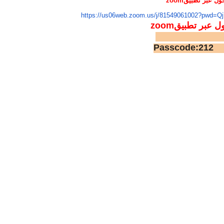
خول عبر تطبيق
zoom
https://us06web.zoom.us/j/
81549061002?pwd=
Q
ول عبر تطبيقm
zoo
Meeting ID:815
Pa