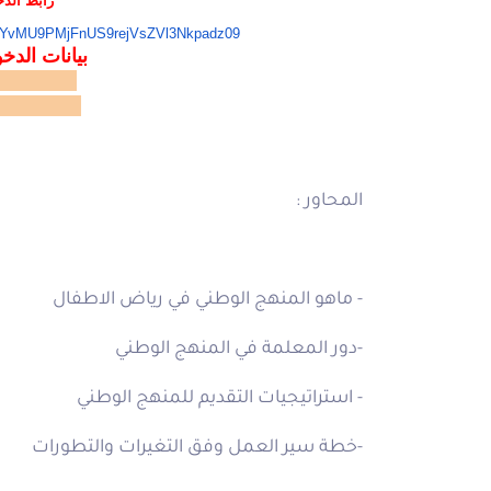
رابط الد
jYvMU9PMjFnUS9rejVsZVl3Nkpadz
09
بيانات الدخ
49061002
sscode:212
المحاور :
- ماهو المنهج الوطني في رياض الاطفال
-دور المعلمة في المنهج الوطني
- استراتيجيات التقديم للمنهج الوطني
-خطة سير العمل وفق التغيرات والتطورات