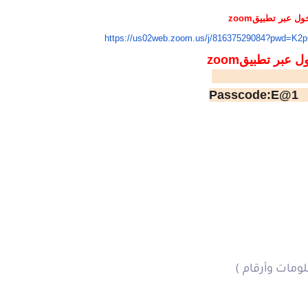
خول عبر تطبيق
zoom
https://us02web.zoom.us/j/
81637529084?pwd=
K2p
ول عبر تطبيقm
zoo
Meeting ID: 816
P
ومات وأرقام )