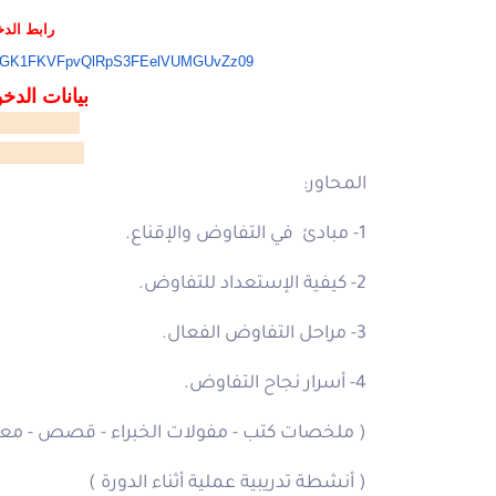
رابط الد
GK1FKVFpvQlRpS3FEelVUMGUvZz
09
بيانات الدخ
37529084
asscode:E@1
المحاور:
1- مبادئ في التفاوض والإقناع.
2- كيفية الإستعداد للتفاوض.
3- مراحل التفاوض الفعال.
4- أسرار نجاح التفاوض.
( ملخصات كتب - مفولات الخبراء - قصص - معل
( أنشطة تدريبية عملية أثناء الدورة )