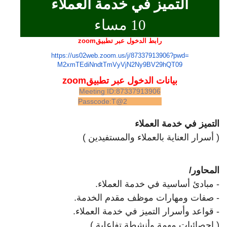
التميز في خدمة العملاء
10 مساء
رابط الدخول عبر تطبيق
zoom
https://us02web.zoom.us/j/
87337913906?pwd=
M2xmTEdiNndtTmVyVjN2Ny9BV29hQT
09
بيانات الدخول عبر تطبيقm
zoo
Meeting ID:87337913906
Passcode:T@2
التميز في خدمة العملاء
( أسرار العناية بالعملاء والمستفيدين )
المحاور/
- مبادئ أساسية في خدمة العملاء
.
-
صفات ومهارات موظف مقدم الخدمة.
- قواعد وأسرار التميز في خدمة العملاء.
( إحصائيات مهمة وأنشطة تفاعلية )