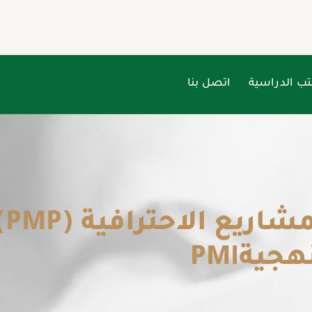
تب الدراسية
اتصل بنا
أس
يةPMI