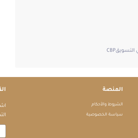
لتسويقCBP
المنصة
الق
الشروط والأحكام
اشت
سياسة الخصوصية
التد