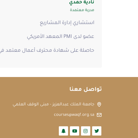
نادية حمدي
مدربة معتمدة
استشاري إدارة المشاريع
عضو لدى PMI المعهد الأمريكي
حاصلة على شهادة محترف أعمال معتمد في ا
تواصل معنا
جامعة الملك عبدالعزيز - مبنى الوقف العلمي
courses@waqf.org.sa