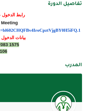
تفاصيل الدورة
رابط الدخول ع
 Meeting
d=
bl602CHQFBv4IroCpztVjgBY0H5iFQ
.1
بيانات الدخول 
7083 1575
106
المدرب