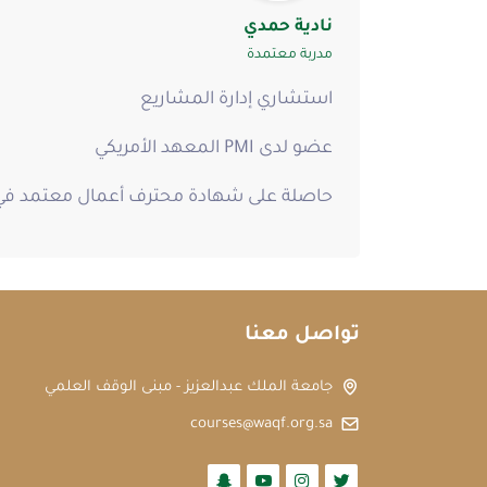
نادية حمدي
مدربة معتمدة
استشاري إدارة المشاريع
عضو لدى PMI المعهد الأمريكي
حاصلة على شهادة محترف أعمال معتمد في ا
تواصل معنا
جامعة الملك عبدالعزيز - مبنى الوقف العلمي
courses@waqf.org.sa