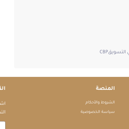
لتسويقCBP
المنصة
الق
الشروط والأحكام
اشت
سياسة الخصوصية
التد