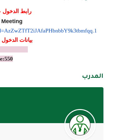
رابط الدخول ع
 Meeting
d=
AzZwZTfT2iJAfaPHbnbbY9k3tbmfqq
.1
بيانات الدخول 
851579 0609
e:550
المدرب