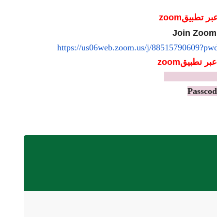
بر تطبيق
zoom
Join Zoom
https://us06web.zoom.us/j/
88515790609?pw
عبر تطبيقm
zoo
Meeting ID:8
Passcod