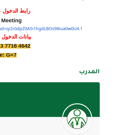
رابط الدخول ع
 Meeting
wd=
qi2iGdpZ0A5i1hgdLBOs98iua0w0U4
.1
بيانات الدخول 
23 7716 4642
e: G=7
المدرب