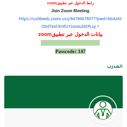
رابط الدخول عبر تطبيق
zoom
Join Zoom Meeting
https://us06web.zoom.us/j/
84786678077?pwd=
bbAz6S
ObdTaVUEHfuY2aoaLbtEPLsy
.1
بيانات الدخول عبر تطبيقm
zoo
Meeting ID: 847 8667 8077
Passcode: 147
المدرب