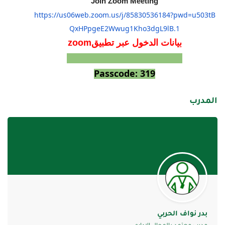
Join Zoom Meeting
https://us06web.zoom.us/j/
85830536184?pwd=
u503tB
QxHPpgeE2Wwug1Kho3dgL9lB
.1
بيانات الدخول عبر تطبيقm
zoo
Meeting ID: 858 3053 6184
Passcode: 319
المدرب
بدر نواف الحربي